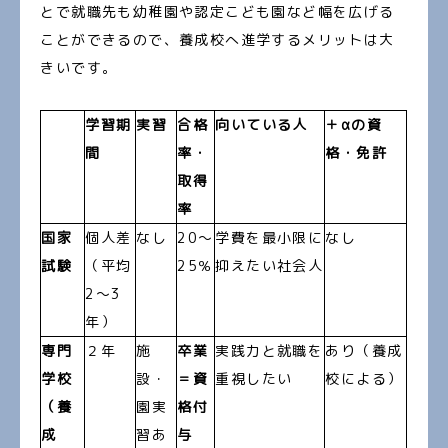
とで就職先も幼稚園や認定こども園など幅を広げる
ことができるので、養成校へ進学するメリットは大
きいです。
学習期
実習
合格
向いている人
＋αの資
間
率・
格・免許
取得
率
国家
個人差
なし
20〜
学費を最小限に
なし
試験
（平均
25％
抑えたい社会人
2〜3
年）
専門
２年
施
卒業
実践力と就職を
あり（養成
学校
設・
＝資
重視したい
校による）
（養
園実
格付
成
習あ
与