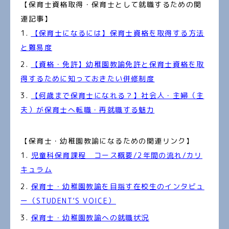
【保育士資格取得・保育士として就職するための関
連記事】
【保育士になるには】保育士資格を取得する方法
と難易度
【資格・免許】幼稚園教諭免許と保育士資格を取
得するために知っておきたい併修制度
【何歳まで保育士になれる？】社会人・主婦（主
夫）が保育士へ転職・再就職する魅力
【保育士・幼稚園教諭になるための関連リンク】
児童科保育課程 コース概要/2年間の流れ/カリ
キュラム
保育士・幼稚園教諭を目指す在校生のインタビュ
ー（STUDENT’S VOICE）
保育士・幼稚園教諭への就職状況