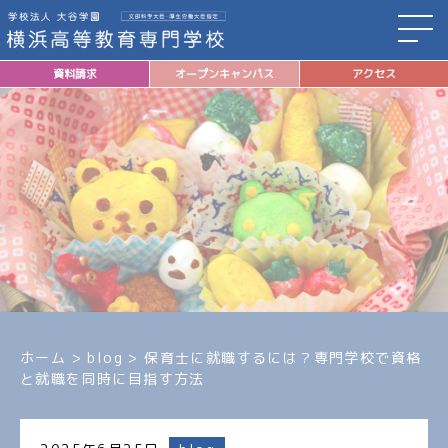
資料請求
オープンキャンパス
アクセス
ホーム
>
blog
>
保育士に就職するには？専門学校で資格
と就職を同時に目指す方法