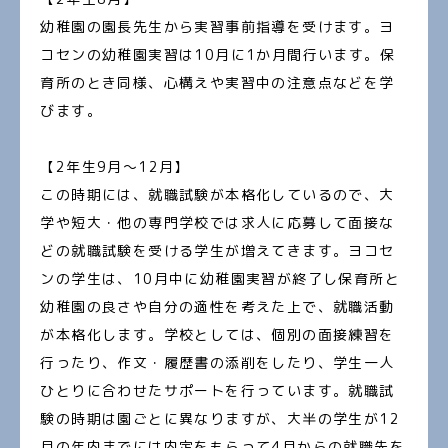
幼稚園の園長先生から実習事前指導を受けます。ヨ
コセンの幼稚園実習は10月に1か月間行います。保
育所のとき同様、心構えや実習中の注意点などを学
びます。
【2年生9月～12月】
この時期には、就職試験が本格化しているので、大
学や短大・他の専門学校では求人に応募して面接な
どの就職試験を受ける学生が増えてきます。ヨコセ
ンの学生は、10月中に幼稚園実習が終了し保育所と
幼稚園の良さや自分の適性を考えた上で、就職活動
が本格化します。学校としては、個別の面接練習を
行ったり、作文・履歴書の添削をしたり、学生一人
ひとりに合わせたサポートを行っています。就職試
験の時期は園ごとに異なりますが、大半の学生が12
月の年内までには内定をもらって4月からの就職先を