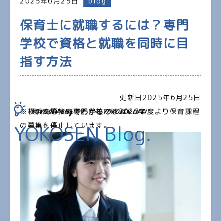
2025年6月25日
blog
保育士に就職するには？専門
学校で資格と就職を同時に目
指す方法
更新日2025年6月25日
※横浜高等教育専門学校では2026年度より保育課程
YOKOSEN BlogでわかるYOKOSEN LIFE!
の募集を停止しています。
YOKOSEN Blog.