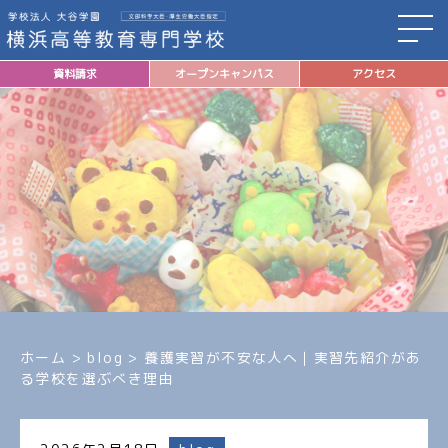
資料請求
オープンキャンパス
アクセス
ホーム
>
blog
>
養護実習が不安な人へ｜実習先紹介があ
る学校を選ぶべき理由