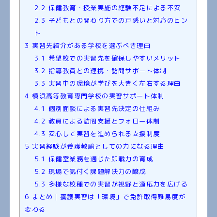
2.2
保健教育・授業実施の経験不足による不安
2.3
子どもとの関わり方での戸惑いと対応のヒン
ト
3
実習先紹介がある学校を選ぶべき理由
3.1
希望校での実習先を確保しやすいメリット
3.2
指導教員との連携・訪問サポート体制
3.3
実習中の環境が学びを大きく左右する理由
4
横浜高等教育専門学校の実習サポート体制
4.1
個別面談による実習先決定の仕組み
4.2
教員による訪問支援とフォロー体制
4.3
安心して実習を進められる支援制度
5
実習経験が養護教諭としての力になる理由
5.1
保健室業務を通じた即戦力の育成
5.2
現場で気付く課題解決力の醸成
5.3
多様な校種での実習が視野と適応力を広げる
6
まとめ｜養護実習は「環境」で免許取得難易度が
変わる