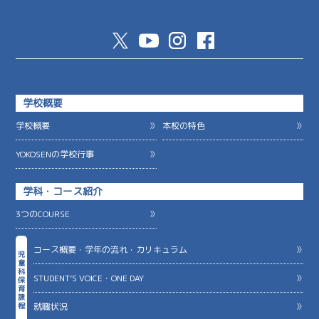
学校概要
学校概要
本校の特色
YOKOSENの学校行事
学科・コース紹介
3つのCOURSE
コース概要・学年の流れ・カリキュラム
児
童
科
STUDENT’S VOICE・ONE DAY
保
育
課
就職状況
程