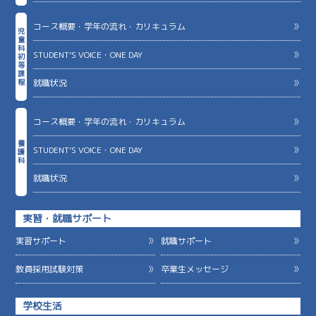
コース概要・学年の流れ・カリキュラム
児
童
科
STUDENT’S VOICE・ONE DAY
初
等
課
就職状況
程
コース概要・学年の流れ・カリキュラム
養
STUDENT’S VOICE・ONE DAY
護
科
就職状況
実習・就職サポート
実習サポート
就職サポート
教員採用試験対策
卒業生メッセージ
学校生活