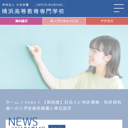
資料請求
オープンキャンパス
アクセス
ホーム
>
news
>
【新制度】社会人と特定資格・免許保有
者への入学金減免措置と単位認定
NEWS