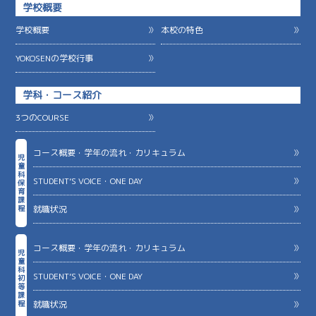
学校概要
学校概要
本校の特色
YOKOSENの学校行事
学科・コース紹介
3つのCOURSE
コース概要・学年の流れ・カリキュラム
児
童
科
STUDENT’S VOICE・ONE DAY
保
育
課
就職状況
程
コース概要・学年の流れ・カリキュラム
児
童
科
STUDENT’S VOICE・ONE DAY
初
等
課
就職状況
程